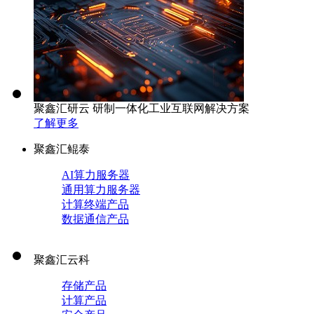
聚鑫汇研云 研制一体化工业互联网解决方案
了解更多
聚鑫汇鲲泰
AI算力服务器
通用算力服务器
计算终端产品
数据通信产品
聚鑫汇云科
存储产品
计算产品