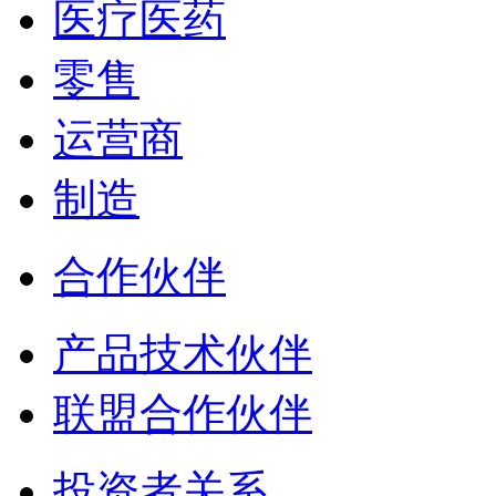
医疗医药
零售
运营商
制造
合作伙伴
产品技术伙伴
联盟合作伙伴
投资者关系