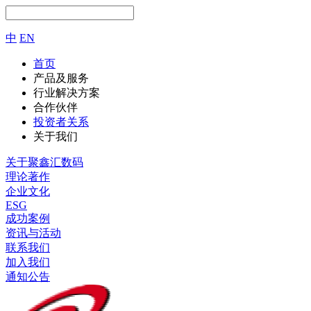
中
EN
首页
产品及服务
行业解决方案
合作伙伴
投资者关系
关于我们
关于聚鑫汇数码
理论著作
企业文化
ESG
成功案例
资讯与活动
联系我们
加入我们
通知公告