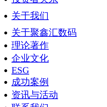
关于我们
关于聚鑫汇数码
理论著作
企业文化
ESG
成功案例
资讯与活动