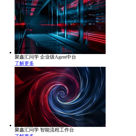
聚鑫汇问学 企业级Agent中台
了解更多
聚鑫汇问学 智能流程工作台