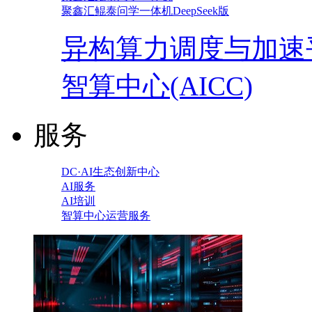
聚鑫汇鲲泰问学一体机DeepSeek版
异构算力调度与加速
智算中心(AICC)
服务
DC·AI生态创新中心
AI服务
AI培训
智算中心运营服务